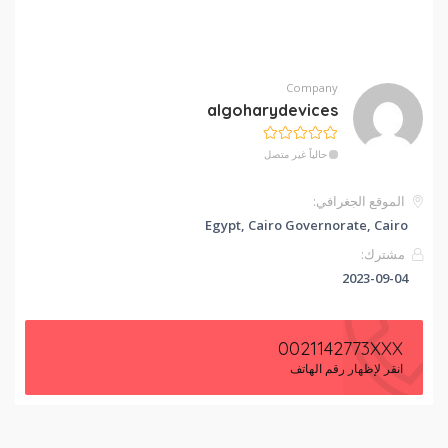
Company
algoharydevices
حالياً غير متصل
الموقع الجغرافي:
Egypt, Cairo Governorate, Cairo
مشترك:
2023-09-04
0021142773XXX
انقر لإظهار رقم الهاتف