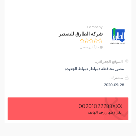
Company
شركة الطارق للتصدير
حالياً غير متصل
الموقع الجغرافي:
مصر, محافظة دمياط, دمياط الجديدة
مشترك:
2020-09-28
00201022288XXX
انقر لإظهار رقم الهاتف