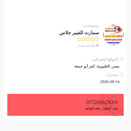
Company
سمارت للفيبر جلاس
حالياً غير متصل
الموقع الجغرافي:
مصر, القليوبية, كفر أبو جمعة
مشترك:
2020-09-16
01126862XXX
انقر لإظهار رقم الهاتف