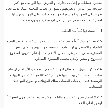
معتبرة حسابات و إعلانات تجارية, و الغرض منها التواصل مع أكبر
شريحة من الناس, و تعريفهم بالمتج او الخدمة المعلنة عنها, لذلك نحن
نعرض كل الصور و المنشورات و المعلومات, على الزوار و نرسلها
لمحركات البحث و مواقع التواصل الإجتماعية و بدون تحفظ.
14- سنحذفها كلياً عند الطلب.
15- عدا عما ذكر آنفاً جميع الإعلانات التجارية و الشخصية بغرض البيع و
الشراء و الاسترزاق او التعارف مسموحة و سنهتم بها على نفس
المستوى بغض النظر عن المعلن, الا في حال إختيار الترويج المدفوع
فسنروج و ننشر الإعلان بحسب المستوى المطلوب.
16- يمكن تسهيل الشرطان 8 و 9 بخصوص الأدوية و الأسلحة, إن قام
صاحب الحساب بتزويدنا بشهادة رسمية تمكننا من التأكد من الجهات
الرسمية على ان صاب الحساب يملك المؤهلات و حقوق البيع لتلك
المنتجات.
17- لا يُسمح بنشر إعلانات متطابقة -يمكن تجديد الاعلان مرى اسبوعياً
ليظهر اعلى الاعلانات.