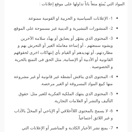
المواد التي يُمنَع منعاً باتاً تداولها على موقع إعلانات :
1- الإعلانات السياسية و الحزبية او القومية ممنوعة.
2- المنشورات التبشيرية و الدينية غير مسموحة على الموقع.
3- المحتوى الذي يشهّر أو يضايق أو يهدّد سلامة الآخرين
ويشوه سمعتهم ، أو إساءة معاملة الغير أو التحرش بهم و
مطاردتهم، أو تهديدهم أو القيام بأي إنتهاكات اخرى لحقوقهم
القانونية أو الأدبية أو الإنسانية, مثل الحق فى التمتع بالحرية
و الخصوصية .
4- المحتوى الذي يناقش أنشطة غير قانونية أو غير مشروعة
منها كبيع المواد المسروقة او الغير مرخصة.
5- المحتوى الذي ينتهك الملكية الفكرية للغير مثل: حقوق
التأليف والنشر أو العلامات التجارية.
6- لا يسمح بالمحتوى اللاأخلاقي أو الإباحي أو المخلّ بالآداب
و غير اللائق أجتماعياً.
7- يمنع نشر الأخبار الكاذبة و المناشير أو الإعلانات التي