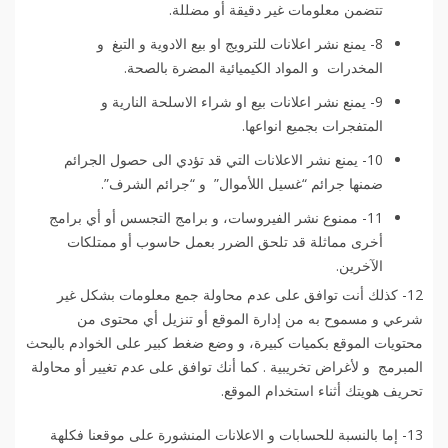
تتضمن معلومات غير دقيقة أو مضللة.
8- يمنع نشر اعلانات للترويج او بيع الادوية و التبغ و
المخدرات و المواد الكيميائية المضرة بالصحة.
9- يمنع نشر اعلانات بيع او شراء الاسلحة النارية و
المتفجرات بجميع انواعها.
10- يمنع نشر الاعلانات التي قد تؤدي الى حصول الجرائم
ضمنها جرائم “غسيل اللأموال” و “جرائم الشرف”.
11- ممنوع نشر الفيروسات، و برامج التجسس أو أي برامج
أخرى مماثلة قد تلحق الضرر بعمل حاسوب أو ممتلكات
الآخرين.
12- كذلك أنت توافق على عدم محاولة جمع معلومات بشكل غير
شرعي و مسموح به من إدارة الموقع أو تنزيل أي محتوى من
محتويات الموقع بكميات كبيرة، و وضع ضغط كبير على الخوادم بالبحث
المبرمج و لأغراض تخريبية . كما أنك توافق على عدم تغيير أو محاولة
تحريف هويتك أثناء استخدام الموقع.
13- إما بالنسبة للحسابات و الاعلانات المنشورة على موقعنا فكلهة