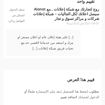
تقييم واحد
روج لتجارتك مع شبكة إعلانات , مع Alanat
سجل الدخول
سيصل اعلانك لكل الجاليات – شبكة إعلانات
لتتمكن من
شركات و مراكز تسوق و تجار
التواصل و الرد
2021-04-01على8:25 مساءً
[…] على هيئة إعلان عام او اعلان مسعر او
مزاد و استفد من خدماتنا لاقصى حد.مع
تحيات فريق شبكة إعلانات […]
قييم هذا العرض
مطلوب
إضغط هنا للتسجيل (بعد ملئ الإستمارة طبعاً)
أو
الدخول لحسابك
لاضافة تقييم