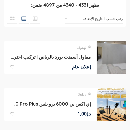
يظهر
4331
-
4340
من
4897
ضمن:
الهفوف‎
مقاول أسمنت بورد بالرياض | تركيب احترافي وجودة عالية
إعلان عام
Dubai
إي اكس بي 6000 برو بلس eXp 6000 Pro Plus من OKM الألمانية
د.إ
1,00