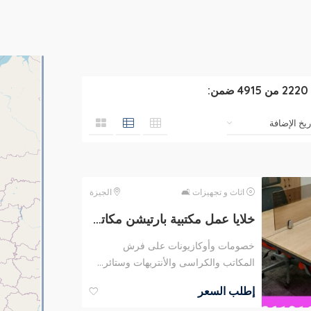
2220
من
4915
ضمن:
اثاث و تجهيزات 🛋
الجيزة
خلايا عمل مكتبية بارتيشن مكاتب موظفين وورك إستيشن مكاتب
خصومات وأوكازيونات على فرش
المكاتب والكراسى والأنتريهات وستائر...
إطلب السعر