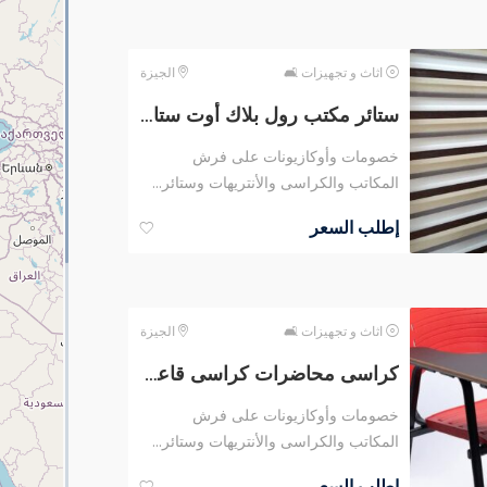
اثاث و تجهيزات 🛋
الجيزة
ستائر مكتب رول بلاك أوت ستائر شرائح زيبرا ستائر معدنى
خصومات وأوكازيونات على فرش
المكاتب والكراسى والأنتريهات وستائر...
إطلب السعر
اثاث و تجهيزات 🛋
الجيزة
كراسى محاضرات كراسى قاعات تدريب وتخفيضات كبرى من مصانع مهنا
خصومات وأوكازيونات على فرش
المكاتب والكراسى والأنتريهات وستائر...
إطلب السعر