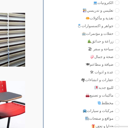
الكترونيات
تعليمي و تدريسي
تغذية و مأكولات
جواهر و اكسسوارات
حفلات و مؤتمرات
زراعة و حدائق
سياحة و سفر 🏖
صحة و جمال
ضيافة و مطاعم🍽
عدة و ادوات 🛠
عقارات و انشاءات🏘
للبيع جديد
ماكينات و تصنيع
مخطلط
مركبات و سيارات
مواقع و صفحات
هدايا و تحف