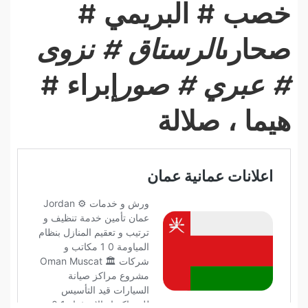
خصب # البريمي #
صحارى
الرستاق # نزوى
# عبري # صور
إبراء #
هيما ، صلالة