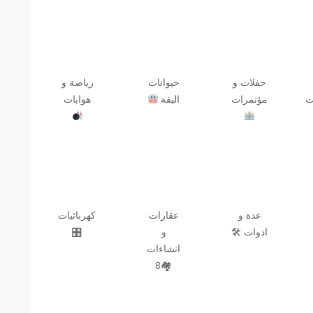
حفلات و
حيوانات
رياضة و
ت
مؤتمرات
اليفة
هوايات
عدة و
عقارات
كهربائيات
ادوات 🛠
و
🎛
انشاءات
🏘8