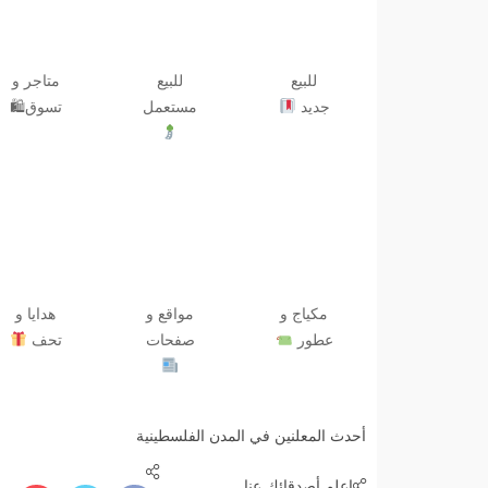
للبيع
للبيع
متاجر و
جديد
مستعمل
تسوق🛍
مكياج و
مواقع و
هدايا و
عطور
صفحات
تحف
أحدث المعلنين في المدن الفلسطينية
إعلم أصدقائك عنا