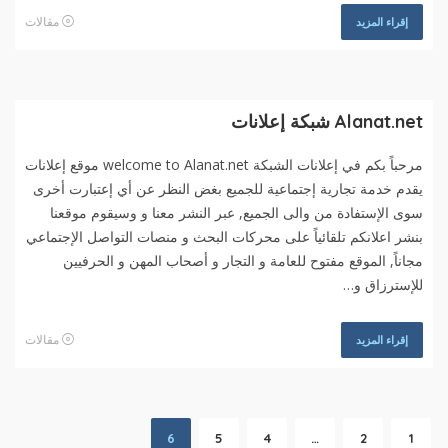
مقالات
إقراء المزيد
Alanat.net شبكة إعلانات
مرحباً بكم في إعلانات الشبكة welcome to Alanat.net موقع إعلانات
يقدم خدمة تجارية إجتماعية للجميع بغض النظر عن أي إعتبارت أخرى
سوى الإستفادة من والى الجميع, عبر النشر معنا و وسيقوم موقعنا
بنشر اعلانكم تلقائياً على محركات البحث و منصات التواصل الإجتماعي
مجاناً, الموقع مفتوح للعامة و التجار و أصحاب المهن و الحرفيين
للإسترزاق و…
مقالات
إقراء المزيد
6
5
4
…
2
1