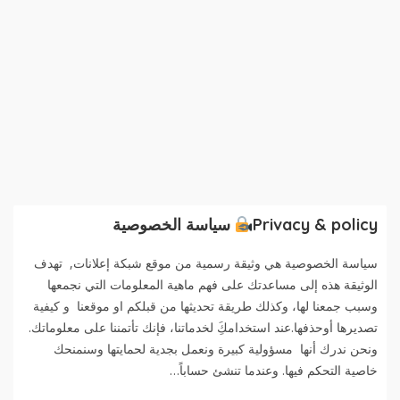
Privacy & policy
سياسة الخصوصية
سياسة الخصوصية هي وثيقة رسمية من موقع شبكة إعلانات, تهدف
الوثيقة هذه إلى مساعدتك على فهم ماهية المعلومات التي نجمعها
وسبب جمعنا لها، وكذلك طريقة تحديثها من قبلكم او موقعنا و كيفية
تصديرها أوحذفها.عند استخدامكَِ لخدماتنا، فإنك تأتمننا على معلوماتك.
ونحن ندرك أنها مسؤولية كبيرة ونعمل بجدية لحمايتها وسنمنحك
خاصية التحكم فيها. وعندما تنشئ حساباً…