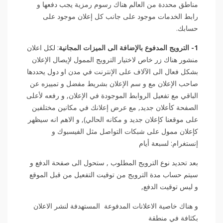
مناطق محددة من العالم هناك رسوم رمزية يجب دفعها و
رابط الخدمات موجود على جانب كل إعلان موجود على
حسابك.
1- الترويج المدفوع بالإضافة الى الميزات المجانية
: لكل اعلان
منشور هناك زر خاص لاختيار الترويج الممول لإيصال الإعلان
بشكل فعال الى الآلاف على الإنترنت في مدن او دول يحددها
صاحب الإعلان مع و سم الإعلان بشريط مفضل و تمييزه عن
الباقي مع تفعيل الروابط الموجودة في الإعلان, و رفعه لأعلى
الصفحة كأعلان جديد, مع عرض إعلانك في مكانين مختلفين
على موقعنا كإعلان جديد و مكانه الحالي), و الاهم انه سيظهر
كإعلان ممول على شبكات التواصل مثل الفيسبوك و
إنستغرام: لسبعة أيام
بعد تحديد نوع الترويج المطلوب , ستحول الى صفحة الدفع و
سيتم حساب مدة الترويج من توقيت التفعيل من قبل الموقع
و ليس توقيت الدفع,
و هناك خاصية الاعلانات المدفوعة المستهدفة لنشر الاعلان
بكثافة في منطقة